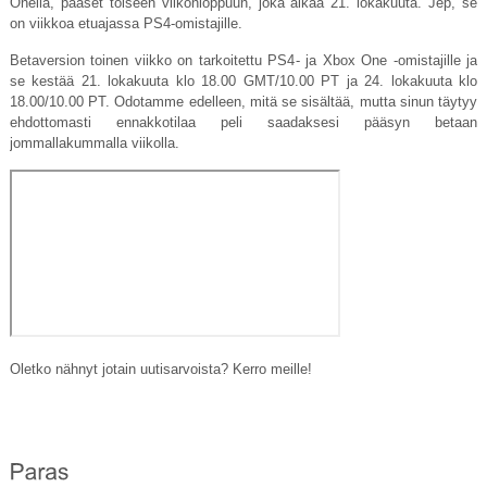
Onella, pääset toiseen viikonloppuun, joka alkaa 21. lokakuuta. Jep, se
on viikkoa etuajassa PS4-omistajille.
Betaversion toinen viikko on tarkoitettu PS4- ja Xbox One -omistajille ja
se kestää 21. lokakuuta klo 18.00 GMT/10.00 PT ja 24. lokakuuta klo
18.00/10.00 PT. Odotamme edelleen, mitä se sisältää, mutta sinun täytyy
ehdottomasti ennakkotilaa peli saadaksesi pääsyn betaan
jommallakummalla viikolla.
Oletko nähnyt jotain uutisarvoista? Kerro meille!