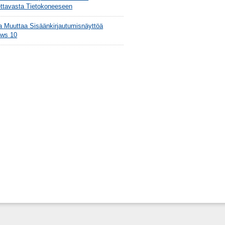
ttavasta Tietokoneeseen
a Muuttaa Sisäänkirjautumisnäyttöä
ws 10