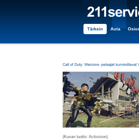
Tärkein
Auta
Osion
(Kuvan luotto: Activision)