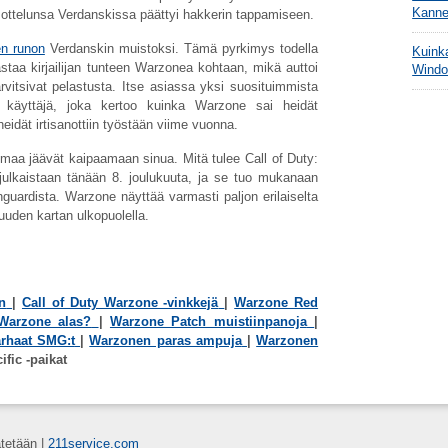
Kanne
n ottelunsa Verdanskissa päättyi hakkerin tappamiseen.
en runon
Verdanskin muistoksi. Tämä pyrkimys todella
Kuink
ljastaa kirjailijan tunteen Warzonea kohtaan, mikä auttoi
Windo
itsivat pelastusta. Itse asiassa yksi suosituimmista
 käyttäjä, joka kertoo kuinka Warzone sai heidät
idät irtisanottiin työstään viime vuonna.
maa jäävät kaipaamaan sinua. Mitä tulee Call of Duty:
ulkaistaan ​​tänään 8. joulukuuta, ja se tuo mukanaan
nguardista. Warzone näyttää varmasti paljon erilaiselta
uuden kartan ulkopuolella.
n
|
Call of Duty Warzone -vinkkejä
|
Warzone Red
Warzone alas?
|
Warzone Patch muistiinpanoja
|
rhaat SMG:t
|
Warzonen paras ampuja
|
Warzonen
ific -paikat
tetään |
211service.com