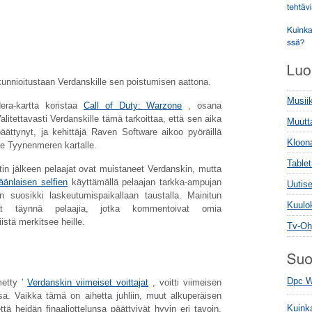
unnioitustaan ​​Verdanskille sen poistumisen aattona.
Musii
era-kartta koristaa
Call of Duty: Warzone
, osana
alitettavasti Verdanskille tämä tarkoittaa, että sen aika
Muutt
päättynyt, ja kehittäjä Raven Software aikoo pyöräillä
Kloon
lle Tyynenmeren kartalle.
Tablet
itin jälkeen pelaajat ovat muistaneet Verdanskin, mutta
äänlaisen selfien
käyttämällä pelaajan tarkka-ampujan
Uutise
 suosikki laskeutumispaikallaan taustalla. Mainitun
Kuulo
at täynnä pelaajia, jotka kommentoivat omia
istä merkitsee heille.
Tv-Oh
Dpc W
metty '
Verdanskin viimeiset voittajat
, voitti viimeisen
a. Vaikka tämä on aihetta juhliin, muut alkuperäisen
ttä heidän finaaliottelunsa päättyivät hyvin eri tavoin.
Kuinka