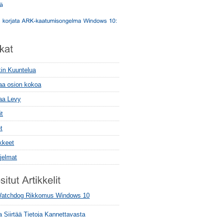
kin Kuuntelua
aa osion kokoa
aa Levy
it
t
kkeet
jelmat
atchdog Rikkomus Windows 10
 Siirtää Tietoja Kannettavasta