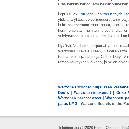
Eräs henkilö kertoo, että heidän viimeine
Lopuksi
joku on jopa kirjoittanut täydellis
ylittää ja ylittää velvollisuuden, ja se pa
heitä pakenemaan maailmasta, kun he tarv
kommenteista mainitun viestin alla on
selviytymään kuukausia sen jälkeen, kun he
Hyvästi, Verdansk, miljoonat ympäri maail
Warzonen tulevaisuuteen, Caldera-kartta j
tonnia aseita ja hahmoja Call of Duty: Va
tämän päivityksen jälkeen, ja se on aivan 
Warzone Ricochet huijauksen vastaine
Doors
|
Warzone-virhekoodit
|
Onko 
Warzonen parhaat aseet
|
Warzonen pa
paras LMG
| Warzone Secrets of the Pac
Tekijänoikeus ©
2026 Kaikki Oikeudet Pidä