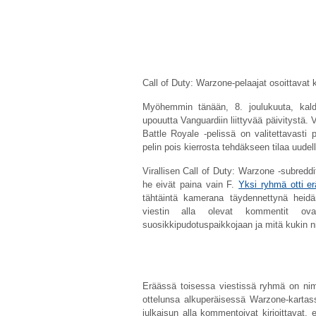
Call of Duty: Warzone-pelaajat osoittavat k
Myöhemmin tänään, 8. joulukuuta, kald
upouutta Vanguardiin liittyvää päivitystä. V
Battle Royale -pelissä on valitettavasti 
pelin pois kierrosta tehdäkseen tilaa uude
Virallisen Call of Duty: Warzone -subredd
he eivät paina vain F.
Yksi ryhmä otti er
tähtäintä kamerana täydennettynä heidän
viestin alla olevat kommentit ov
suosikkipudotuspaikkojaan ja mitä kukin ni
Eräässä toisessa viestissä ryhmä on ni
ottelunsa alkuperäisessä Warzone-kartass
julkaisun alla kommentoivat kirjoittavat, e