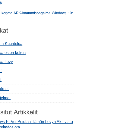
kin Kuuntelua
aa osion kokoa
aa Levy
it
t
kkeet
jelmat
ws Ei Voi Poistaa Tämän Levyn Aktiivista
stelmäosiota