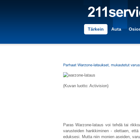
Tärkein
Auta
Osion
(Kuvan luotto: Activision)
Paras Warzone-lataus voi tehdä tai rikk
varusteiden hankkiminen - olettaen, että 
eduksesi. Mutta niin monien aseiden, var