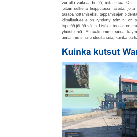
voi olla vaikeaa tietää, mitä ottaa. On t
joitain selkeitä huipputason aseita, jo
tasapainottamiseksi, tappamisajan pident
kilpailualueelle on ryhdytty toimiin, on s
typerää jättää väliin. Lisäksi tarjolla on et
yhdistelmiä. Auttaaksemme sinua käymm
annamme sinulle ideoita siitä, kuinka parha