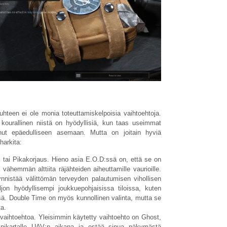
uhteen ei ole monia toteuttamiskelpoisia vaihtoehtoja.
kourallinen niistä on hyödyllisiä, kun taas useimmat
sinut epäedulliseen asemaan. Mutta on joitain hyviä
harkita:
tai Pikakorjaus. Hieno asia E.O.D:ssä on, että se on
vähemmän alttiita räjähteiden aiheuttamille vaurioille.
nistää välittömän terveyden palautumisen vihollisen
jon hyödyllisempi joukkuepohjaisissa tiloissa, kuten
essä. Double Time on myös kunnollinen valinta, mutta se
a.
vaihtoehtoa. Yleisimmin käytetty vaihtoehto on Ghost,
nikartalle UAV:n aikana ja estää sinua näkymästä