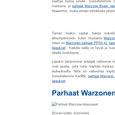
saattaa toimia sinulle. Suosittelemme
mahtavia, ja
parhaat Warzone Bruen -lat
hitaammin, mutta erittäin tehokkaita pitemm
Tämän lisäksi saatat haluta kokeil
lähiympäristöön, kuten muutama
Warzon
sitten on
Warzonen parhaat PPSh 41 -lata
lataukset
. Kaikilla näillä on hyvät ja hu
lähellä keskitasoa.
Lopuksi taitavimmat pelaajat valitsevat 
ovat aseita, joita tulisi käyttää kaukaa
laukauksella. Niitä on vaikeampi käyt
Suosittelemme Kar98k,
parhaat Warzone
lataukset
.
(Kuvan luotto: Activision)