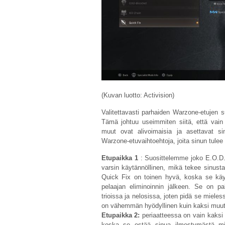
(Kuvan luotto: Activision)
Valitettavasti parhaiden Warzone-etujen s
Tämä johtuu useimmiten siitä, että vain 
muut ovat alivoimaisia ​​ja asettavat 
Warzone-etuvaihtoehtoja, joita sinun tulee 
Etupaikka 1
: Suosittelemme joko E.O.D. 
varsin käytännöllinen, mikä tekee sinusta 
Quick Fix on toinen hyvä, koska se käyn
pelaajan eliminoinnin jälkeen. Se on pal
trioissa ja nelosissa, joten pidä se miel
on vähemmän hyödyllinen kuin kaksi muut
Etupaikka 2:
periaatteessa on vain kaksi 
koska se estää sinua ilmestymästä mi