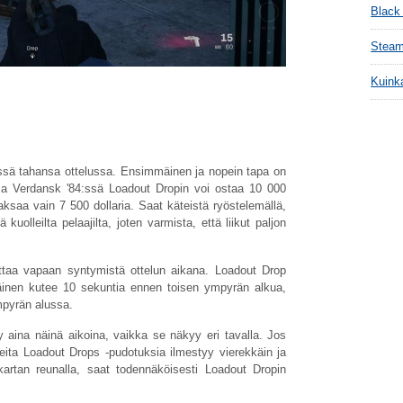
Black
Steam
Kuink
sä tahansa ottelussa. Ensimmäinen ja nopein tapa on
ssa Verdansk '84:ssä Loadout Dropin voi ostaa 10 000
maksaa vain 7 500 dollaria. Saat käteistä ryöstelemällä,
kuolleilta pelaajilta, joten varmista, että liikut paljon
taa vapaan syntymistä ottelun aikana. Loadout Drop
äinen kutee 10 sekuntia ennen toisen ympyrän alkua,
mpyrän alussa.
 aina näinä aikoina, vaikka se näkyy eri tavalla. Jos
useita Loadout Drops -pudotuksia ilmestyy vierekkäin ja
 kartan reunalla, saat todennäköisesti Loadout Dropin