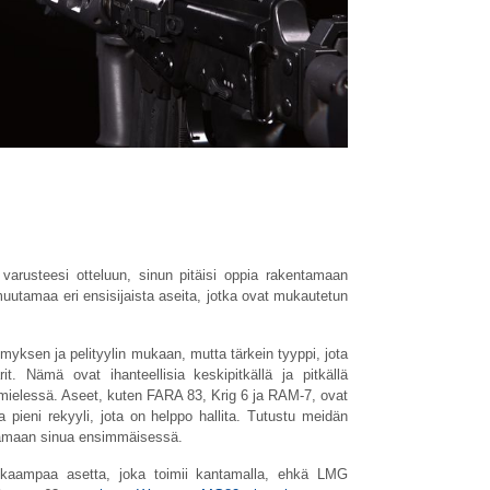
 varusteesi otteluun, sinun pitäisi oppia rakentamaan
utamaa eri ensisijaista aseita, jotka ovat mukautetun
ltymyksen ja pelityylin mukaan, mutta tärkein tyyppi, jota
it. Nämä ovat ihanteellisia keskipitkällä ja pitkällä
 mielessä. Aseet, kuten FARA 83, Krig 6 ja RAM-7, ovat
 pieni rekyyli, jota on helppo hallita. Tutustu meidän
amaan sinua ensimmäisessä.
skaampaa asetta, joka toimii kantamalla, ehkä LMG