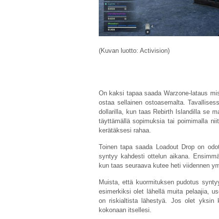
(Kuvan luotto: Activision)
On kaksi tapaa saada Warzone-lataus mis
ostaa sellainen ostoasemalta. Tavallise
dollarilla, kun taas Rebirth Islandilla se 
täyttämällä sopimuksia tai poimimalla niitä 
kerätäksesi rahaa.
Toinen tapa saada Loadout Drop on odot
syntyy kahdesti ottelun aikana. Ensimm
kun taas seuraava kutee heti viidennen y
Muista, että kuormituksen pudotus syntyy
esimerkiksi olet lähellä muita pelaajia, 
on riskialtista lähestyä. Jos olet yksin
kokonaan itsellesi.