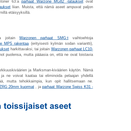
 Stoner 63:a
parhaat Warzone MG82 -lataukset
ovat
aukset
liian. Muista, että nämä aseet ampuvat paljon
illä etäisyyksillä.
la joitain
Warzonen parhaat SMG:t
vaihtoehtoja
e MP5 rakentaa
(erityisesti kylmän sodan variantti),
ukset
harkittavaksi, tai joitain
Warzonen parhaat LC10-
onot puolensa, mutta pääasia on, että ne ovat loistavia
tarkkuuskiväärien ja Marksman-kiväärien käytön. Nämä
, ja ne voivat kaataa tai eliminoida pelaajan yhdellä
tää, mutta tehokkaimpia, kun opit hallitsemaan ne.
 ZRG 20mm kuormat
, ja
parhaat Warzone Swiss K31 -