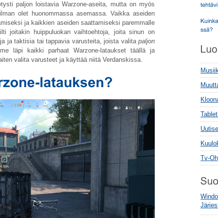
ietysti paljon loistavia Warzone-aseita, mutta on myös
ita ilman olet huonommassa asemassa. Vaikka aseiden
ämiseksi ja kaikkien aseiden saattamiseksi paremmalle
ilti joitakin huippuluokan vaihtoehtoja, joita sinun on
uja ja taktisia tai tappavia varusteita, joista valita
paljon
e läpi kaikki parhaat Warzone-lataukset täällä ja
iten valita varusteet ja käyttää niitä Verdanskissa.
Musii
Muutt
Kloon
Tablet
Uutise
Kuulo
Tv-Oh
Windo
Järje