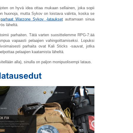
joten on hyvä idea ottaa mukaan sellainen, joka sopii
a on huonoja, mutta Sykov on loistava valinta, koska se
ä
parhaat Warzone Sykov -lataukset
auttamaan sinua
ös läheltä.
toimii parhaiten. Tätä varten suosittelemme RPG-7:ää
ampua vapaasti pelaajien vahingoittamiseksi. Lopuksi
livoimaisesti parhaita ovat Kali Sticks -sauvat, jotka
helpottaa pelaajien kaatamista läheltä.
sitellään alla), sinulla on paljon monipuolisempi lataus.