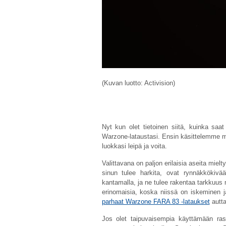
(Kuvan luotto: Activision)
Nyt kun olet tietoinen siitä, kuinka saat
Warzone-lataustasi. Ensin käsittelemme mu
luokkasi leipä ja voita.
Valittavana on paljon erilaisia ​​aseita mie
sinun tulee harkita, ovat rynnäkkökiväär
kantamalla, ja ne tulee rakentaa tarkkuus
erinomaisia, koska niissä on iskeminen ja
parhaat Warzone FARA 83 -lataukset
autt
Jos olet taipuvaisempia käyttämään ra